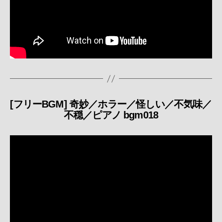
[フリーBGM] 奇妙／ホラー／怪しい／不気味／
カ
不穏／ピアノ bgm018
テ
ゴ
リ
ー