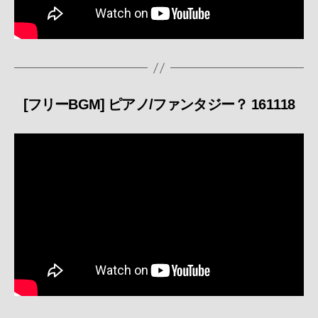
[フリーBGM] ピアノ/ファンタジー？ 161118
カ
テ
ゴ
リ
ー