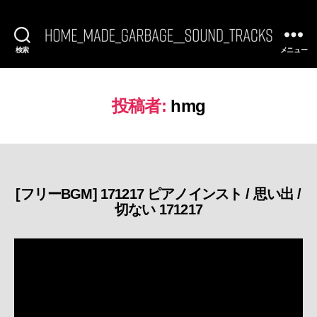
検索
メニュー
[FREE
BGM]
HomeMadeGarbage
SoundTracks
投稿者:
hmg
[フリーBGM] 171217 ピアノインスト / 思い出 /
カ
切ない 171217
テ
ゴ
リ
ー