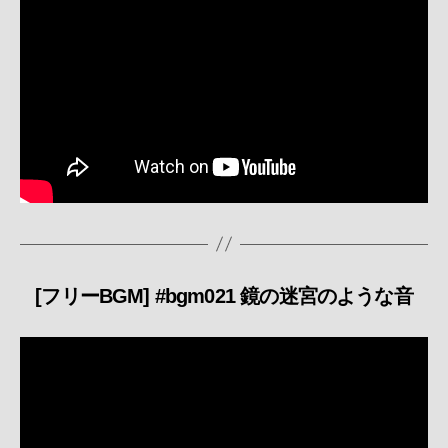
ー
[フリーBGM] #bgm021 鏡の迷宮のような音
カ
テ
ゴ
リ
ー