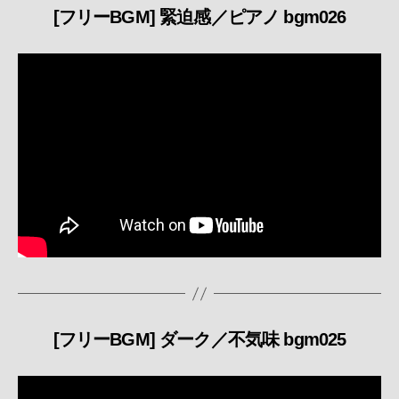
[フリーBGM] 緊迫感／ピアノ bgm026
カ
テ
ゴ
リ
ー
[フリーBGM] ダーク／不気味 bgm025
カ
テ
ゴ
リ