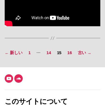
投
…
←
新しい
1
14
15
16
古い
→
稿
の
ペ
YouTube
SoundCloud
ー
ジ
このサイトについて
送