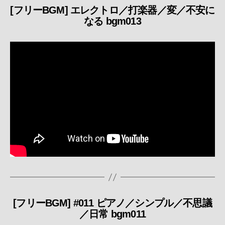
[フリーBGM] エレクトロ／打楽器／変／不安に
カ
なる bgm013
テ
ゴ
リ
ー
[フリーBGM] #011 ピアノ／シンプル／不思議
カ
／日常 bgm011
テ
ゴ