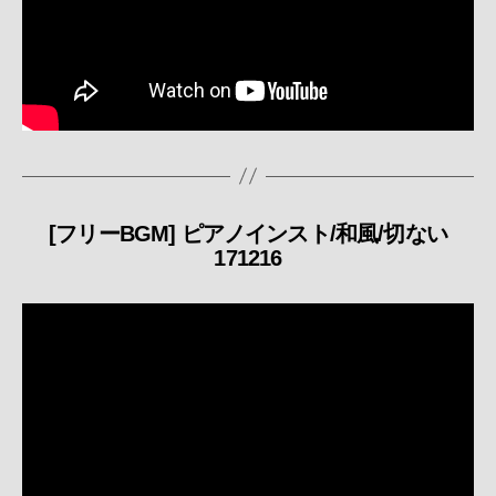
[フリーBGM] ピアノインスト/和風/切ない
カ
171216
テ
ゴ
リ
ー