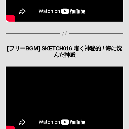
[フリーBGM] SKETCH016 暗く神秘的 / 海に沈
カ
んだ神殿
テ
ゴ
リ
ー