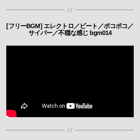
[フリーBGM] エレクトロ／ビート／ポコポコ／
カ
サイバー／不穏な感じ bgm014
テ
ゴ
リ
ー