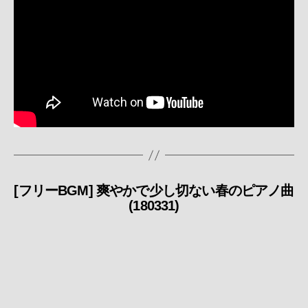
[フリーBGM] 爽やかで少し切ない春のピアノ曲
カ
(180331)
テ
ゴ
リ
ー