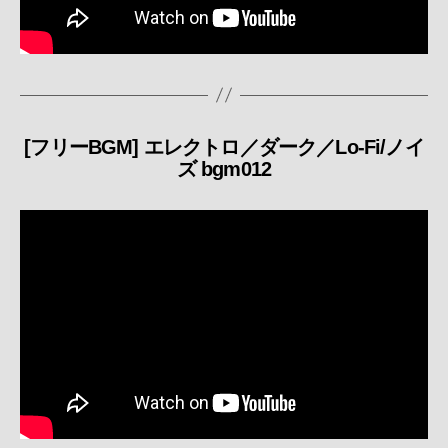
[フリーBGM] エレクトロ／ダーク／Lo-Fi/ノイ
カ
ズ bgm012
テ
ゴ
リ
ー