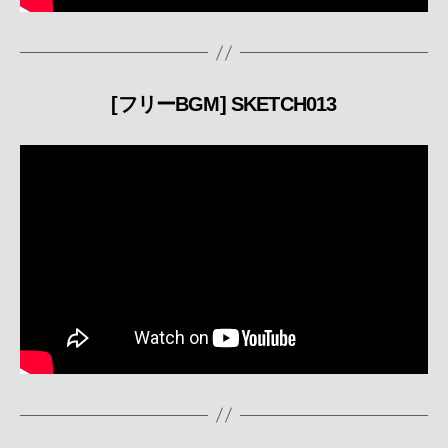
[フリーBGM] SKETCH013
カ
テ
ゴ
リ
ー