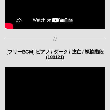
[フリーBGM] ピアノ / ダーク / 逃亡 / 螺旋階段
カ
(180121)
テ
ゴ
リ
ー