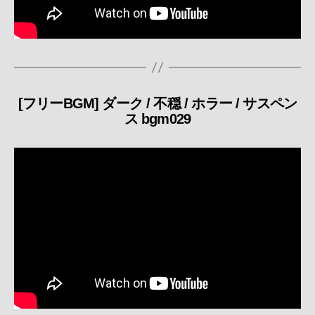
[フリーBGM] ダーク / 不穏 / ホラー / サスペン
カ
ス bgm029
テ
ゴ
リ
ー