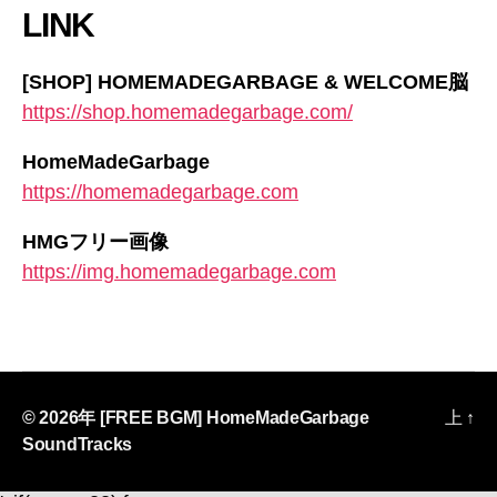
LINK
[SHOP] HOMEMADEGARBAGE & WELCOME脳
https://shop.homemadegarbage.com/
HomeMadeGarbage
https://homemadegarbage.com
HMGフリー画像
https://img.homemadegarbage.com
© 2026年
[FREE BGM] HomeMadeGarbage
上
↑
SoundTracks