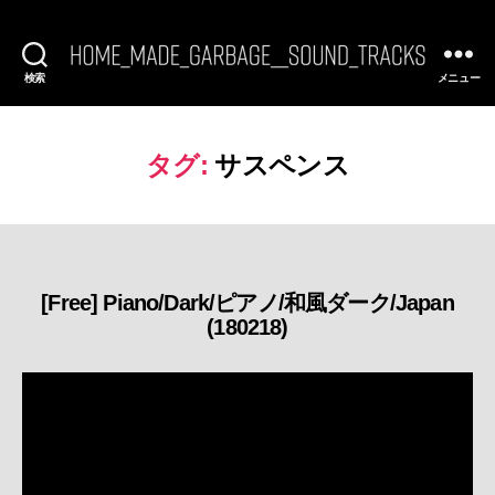
検索
メニュー
[FREE
BGM]
HomeMadeGarbage
SoundTracks
タグ:
サスペンス
[Free] Piano/Dark/ピアノ/和風ダーク/Japan
カ
(180218)
テ
ゴ
リ
ー