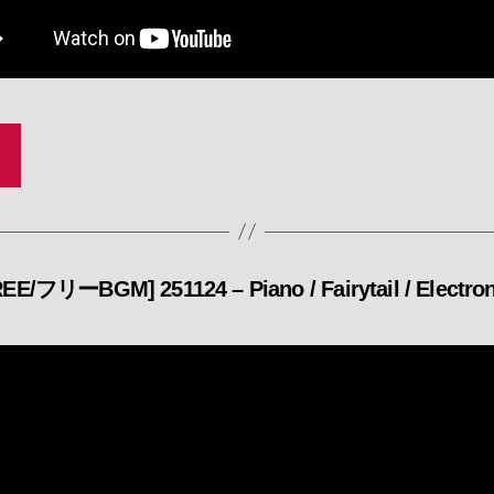
EE/フリーBGM] 251124 – Piano / Fairytail / Electro
カ
テ
ゴ
リ
ー