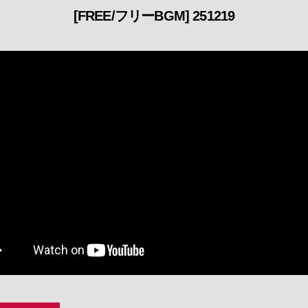
[FREE/フリーBGM] 251219
カ
テ
ゴ
リ
ー