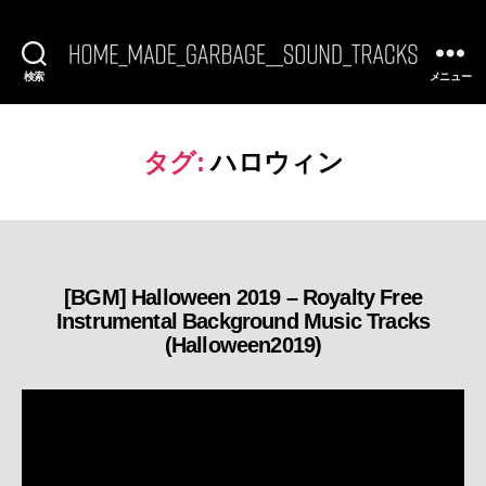
検索
メニュー
[FREE
BGM]
HomeMadeGarbage
SoundTracks
タグ:
ハロウィン
[BGM] Halloween 2019 – Royalty Free
カ
Instrumental Background Music Tracks
テ
(Halloween2019)
ゴ
リ
ー