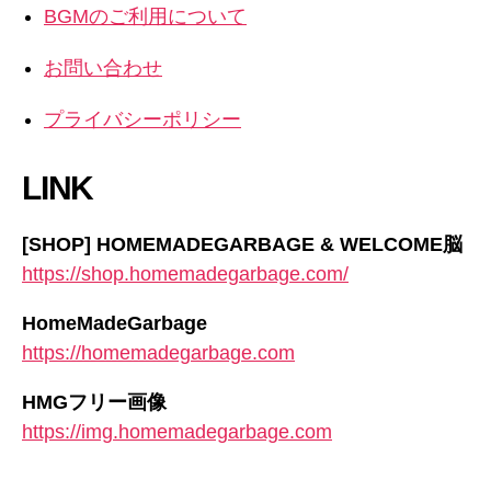
BGMのご利用について
お問い合わせ
プライバシーポリシー
LINK
[SHOP] HOMEMADEGARBAGE & WELCOME脳
https://shop.homemadegarbage.com/
HomeMadeGarbage
https://homemadegarbage.com
HMGフリー画像
https://img.homemadegarbage.com