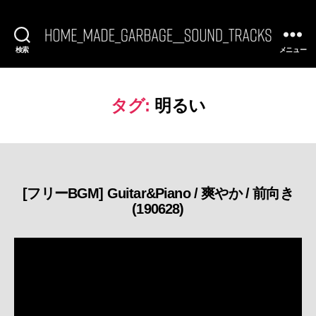
検索
メニュー
[FREE
BGM]
HomeMadeGarbage
SoundTracks
タグ:
明るい
[フリーBGM] Guitar&Piano / 爽やか / 前向き
カ
(190628)
テ
ゴ
リ
ー