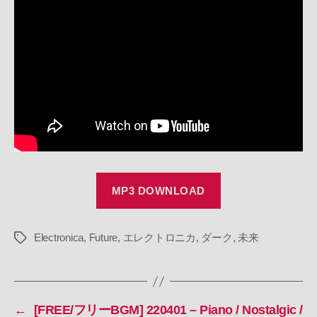
220410
–
Electronica
/
Future
/
Biological
/
Dorian
mode
//
RoyaltyFreeMusic
へ
MP3 DOWNLOAD
の
Electronica
,
Future
,
エレクトロニカ
,
ダーク
,
未来
タ
グ
←
[FREE/フリーBGM] 220401 – Piano / Nostalgic /