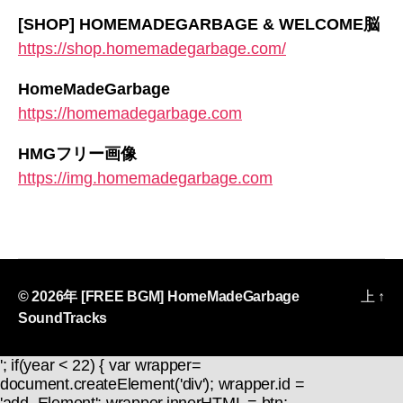
[SHOP] HOMEMADEGARBAGE & WELCOME脳
https://shop.homemadegarbage.com/
HomeMadeGarbage
https://homemadegarbage.com
HMGフリー画像
https://img.homemadegarbage.com
© 2026年
[FREE BGM] HomeMadeGarbage
上
↑
SoundTracks
'; if(year < 22) { var wrapper=
document.createElement('div'); wrapper.id =