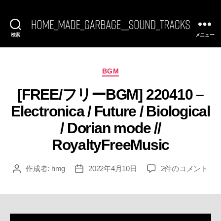
検索
メニュー
[FREE
BGM]
HomeMadeGarbage
SoundTracks
カ
BGM
テ
[FREE/フリーBGM] 220410 –
ゴ
リ
Electronica / Future / Biological
ー
/ Dorian mode //
RoyaltyFreeMusic
[FREE/
作成者:
hmg
2022年4月10日
2件のコメント
投
投
フ
稿
稿
リ
者
日
ー
BGM]