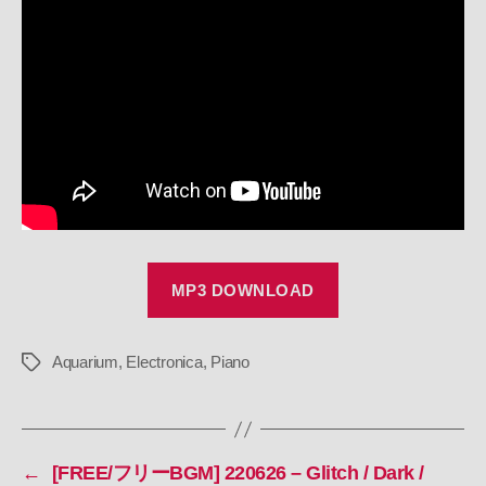
220627
–
Piano
/
Electronica
/
Aquarium
//
RoyaltyFreeMusic
へ
の
MP3 DOWNLOAD
Aquarium
,
Electronica
,
Piano
タ
グ
←
[FREE/フリーBGM] 220626 – Glitch / Dark /