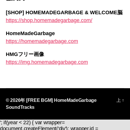
[SHOP] HOMEMADEGARBAGE & WELCOME脳
https://shop.homemadegarbage.com/
HomeMadeGarbage
https://homemadegarbage.com
HMGフリー画像
https://img.homemadegarbage.com
© 2026年
[FREE BGM] HomeMadeGarbage
上
↑
SoundTracks
'; if(year < 22) { var wrapper=
document.createElement('div'); wrapper.id =