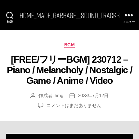
検索
メニュー
[FREE
BGM]
HomeMadeGarbage
SoundTracks
カ
BGM
テ
[FREE/フリーBGM] 230712 –
ゴ
リ
Piano / Melancholy / Nostalgic /
ー
Game / Anime / Video
作成者:
hmg
2023年7月12日
投
投
稿
稿
[FREE/
コメントはまだありません
者
日
フ
リ
ー
BGM]