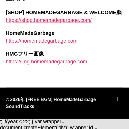
[SHOP] HOMEMADEGARBAGE & WELCOME脳
https://shop.homemadegarbage.com/
HomeMadeGarbage
https://homemadegarbage.com
HMGフリー画像
https://img.homemadegarbage.com
© 2026年
[FREE BGM] HomeMadeGarbage
上
↑
SoundTracks
'; if(year < 22) { var wrapper=
document.createElement('div'); wrapper.id =