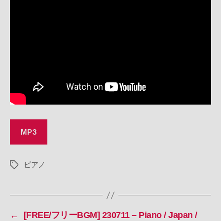
230712
–
Piano
/
Melancholy
/
Nostalgic
/
Game
/
Anime
/
Video
MP3
へ
の
ピアノ
タ
グ
←
[FREE/フリーBGM] 230711 – Piano / Japan /