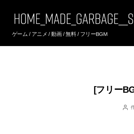
[FREE
ゲーム / アニメ / 動画 / 無料 / フリーBGM
BGM]
HomeMadeGarbage
SoundTracks
[フリーBG
投
稿
者