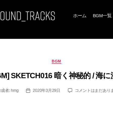
ホーム
BGM一覧
カ
BGM
テ
ゴ
M] SKETCH016 暗く神秘的 / 
リ
ー
[フ
作成者:
hmg
2020年3月29日
コメントはまだあり
投
リ
稿
ー
日
BGM]