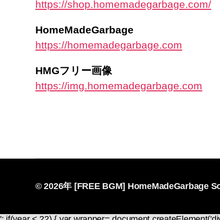
https://shop.homemadegarbage.com/
HomeMadeGarbage
https://homemadegarbage.com
HMGフリー画像
https://img.homemadegarbage.com
© 2026年
[FREE BGM] HomeMadeGarbage So
'; if(year < 22) { var wrapper= document.createElement('di