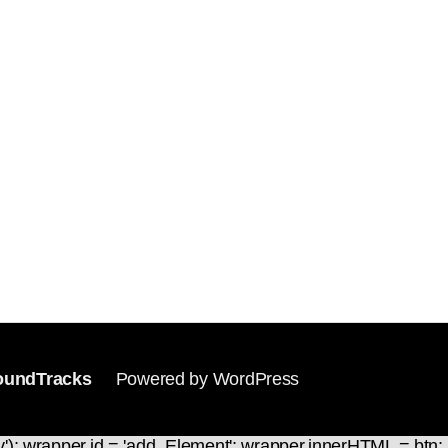
undTracks
Powered by WordPress
v'); wrapper.id = 'add_Element'; wrapper.innerHTML = btn; 