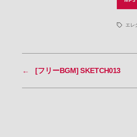
MP3
エレ
タ
グ
←
[フリーBGM] SKETCH013