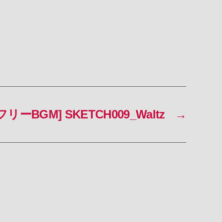
フリーBGM] SKETCH009_Waltz
→