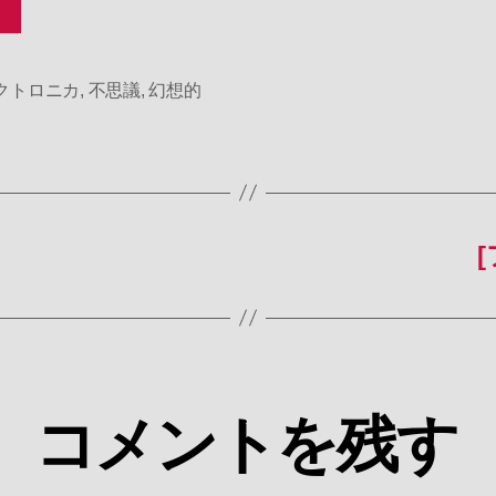
クトロニカ
,
不思議
,
幻想的
[
コメントを残す