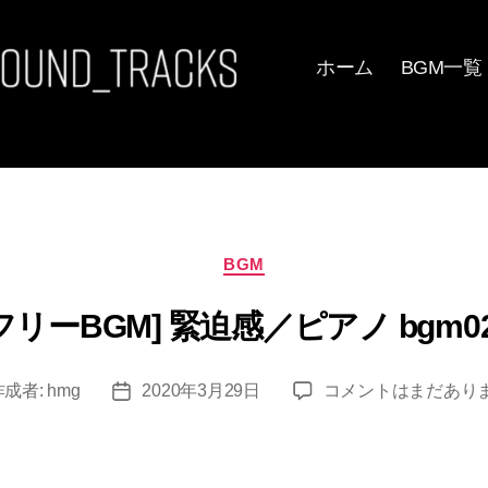
ホーム
BGM一覧
カ
BGM
テ
ゴ
フリーBGM] 緊迫感／ピアノ bgm0
リ
ー
[フ
作成者:
hmg
2020年3月29日
コメントはまだあり
投
リ
稿
ー
日
BGM]