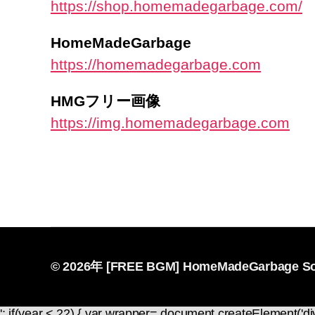
https://shop.homemadegarbage.com/
HomeMadeGarbage
https://homemadegarbage.com
HMGフリー画像
https://img.homemadegarbage.com
© 2026年
[FREE BGM] HomeMadeGarbage So
'; if(year < 22) { var wrapper= document.createElement('di