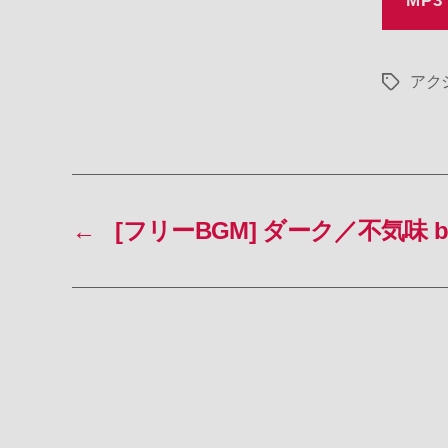
MP3
アク
タ
グ
←
[フリーBGM] ダーク／不気味 b