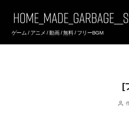
[FREE
ゲーム / アニメ / 動画 / 無料 / フリーBGM
BGM]
HomeMadeGarbage
SoundTracks
[
投
稿
者