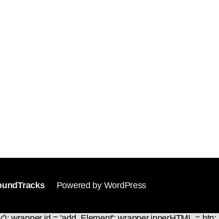
undTracks
Powered by WordPress
v'); wrapper.id = 'add_Element'; wrapper.innerHTML = btn; 