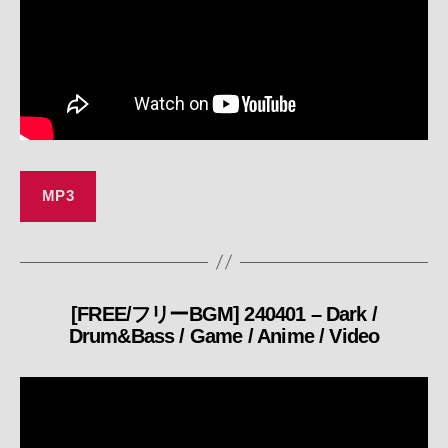
MP3
[FREE/フリーBGM] 240401 – Dark /
カ
Drum&Bass / Game / Anime / Video
テ
ゴ
リ
ー