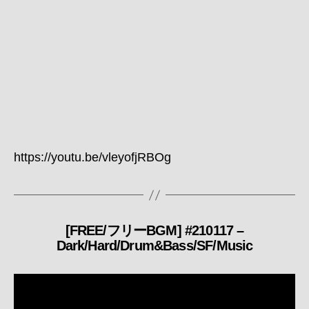
https://youtu.be/vleyofjRBOg
[FREE/フリーBGM] #210117 –
カ
Dark/Hard/Drum&Bass/SF/Music
テ
ゴ
リ
ー