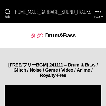
検索
メニュー
[FREE
BGM]
HomeMadeGarbage
SoundTracks
タグ:
Drum&Bass
[FREE/フリーBGM] 241111 – Drum & Bass /
カ
Glitch / Noise / Game / Video / Anime /
テ
Royalty-Free
ゴ
リ
ー