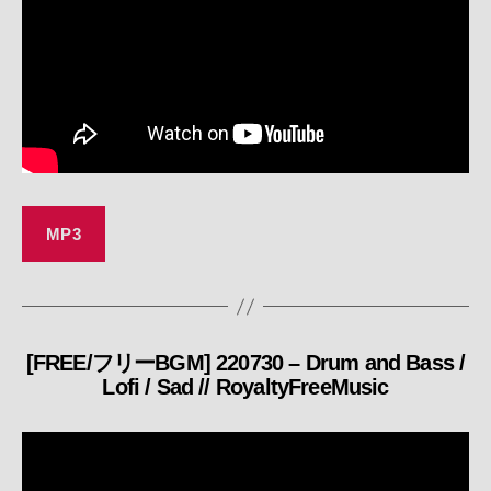
MP3
[FREE/フリーBGM] 220730 – Drum and Bass /
カ
Lofi / Sad // RoyaltyFreeMusic
テ
ゴ
リ
ー