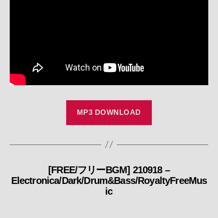
MP3 DOWNLOAD
[FREE/フリーBGM] 210918 –
カ
Electronica/Dark/Drum&Bass/RoyaltyFreeMus
テ
ic
ゴ
リ
ー