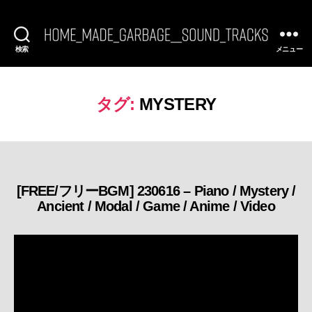
検索
メニュー
[FREE
BGM]
HomeMadeGarbage
SoundTracks
タグ:
MYSTERY
[FREE/フリーBGM] 230616 – Piano / Mystery /
カ
Ancient / Modal / Game / Anime / Video
テ
ゴ
リ
ー