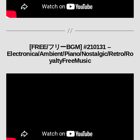
[FREE/フリーBGM] #210131 –
カ
Electronica/Ambient/Piano/Nostalgic/Retro/Ro
テ
yaltyFreeMusic
ゴ
リ
ー