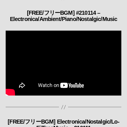
[FREE/フリーBGM] #210114 –
カ
Electronica/Ambient/Piano/Nostalgic/Music
テ
ゴ
リ
ー
[FREE/フリーBGM] Electronica/Nostalgic/Lo-
カ