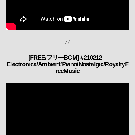
[FREE/フリーBGM] #210212 –
カ
Electronica/Ambient/Piano/Nostalgic/RoyaltyF
テ
reeMusic
ゴ
リ
ー