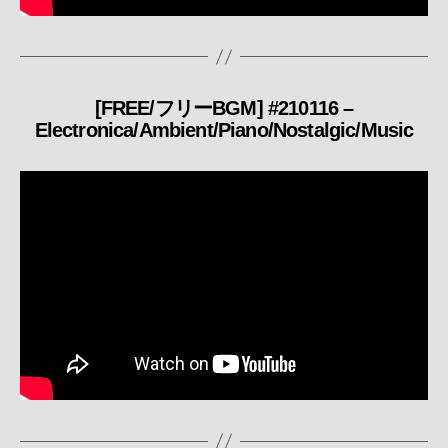
[FREE/フリーBGM] #210116 –
カ
Electronica/Ambient/Piano/Nostalgic/Music
テ
ゴ
リ
ー