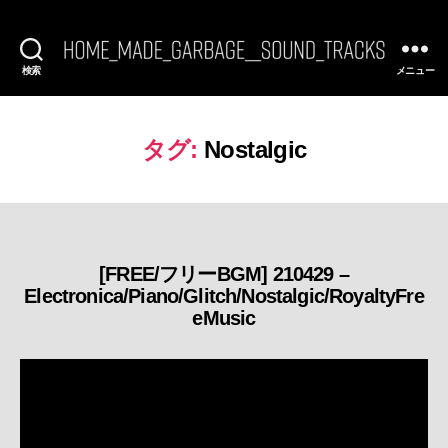
検索
メニュー
[FREE
BGM]
HomeMadeGarbage
SoundTracks
タグ:
Nostalgic
[FREE/フリーBGM] 210429 –
カ
Electronica/Piano/Glitch/Nostalgic/RoyaltyFre
テ
eMusic
ゴ
リ
ー