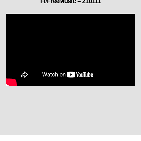
Fi/FreeMusic – 210111
テ
ゴ
リ
ー