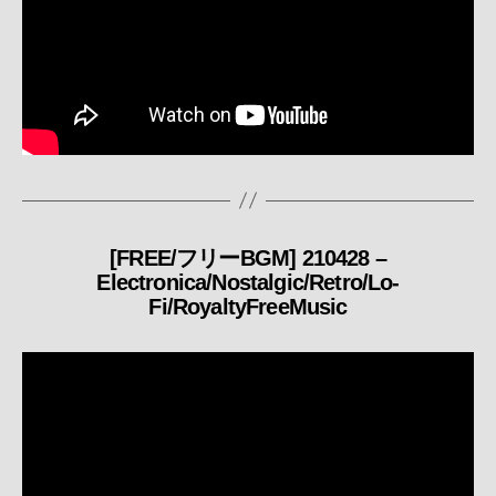
[FREE/フリーBGM] 210428 –
カ
Electronica/Nostalgic/Retro/Lo-
テ
Fi/RoyaltyFreeMusic
ゴ
リ
ー