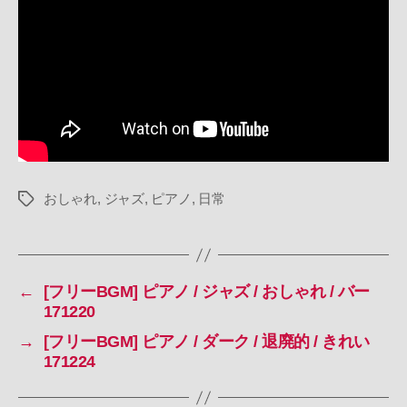
/
ジ
ャ
ズ
/
お
し
ゃ
れ
/
おしゃれ
,
ジャズ
,
ピアノ
,
日常
タ
日
グ
常
系
171221
へ
←
[フリーBGM] ピアノ / ジャズ / おしゃれ / バー
の
171220
→
[フリーBGM] ピアノ / ダーク / 退廃的 / きれい
171224