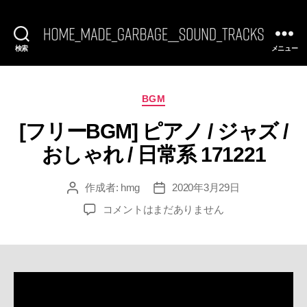
検索
メニュー
[FREE
BGM]
HomeMadeGarbage
SoundTracks
カ
BGM
テ
[フリーBGM] ピアノ / ジャズ /
ゴ
リ
おしゃれ / 日常系 171221
ー
作成者:
hmg
2020年3月29日
投
投
稿
稿
[フ
コメントはまだありません
者
日
リ
ー
BGM]
ピ
ア
ノ