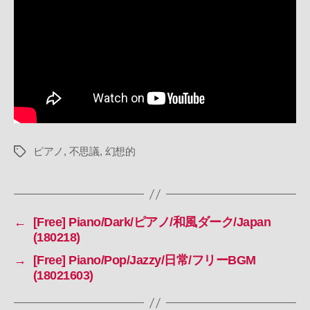
議/
神
秘
的
(180216)
へ
の
ピアノ
,
不思議
,
幻想的
タ
グ
←
[Free] Piano/Dark/ピアノ/和風ダーク/Japan
(180218)
→
[Free] Piano/Pop/Jazzy/日常/フリーBGM
(18021603)