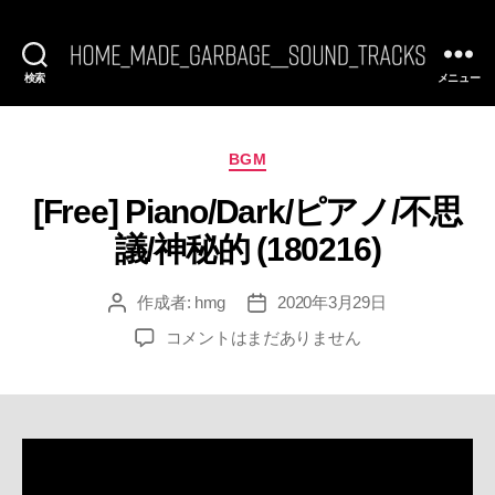
検索
メニュー
[FREE
BGM]
HomeMadeGarbage
SoundTracks
カ
BGM
テ
[Free] Piano/Dark/ピアノ/不思
ゴ
リ
議/神秘的 (180216)
ー
作成者:
hmg
2020年3月29日
投
投
稿
稿
[Free]
コメントはまだありません
者
日
Piano/Dark/
ピ
ア
ノ/
不
思