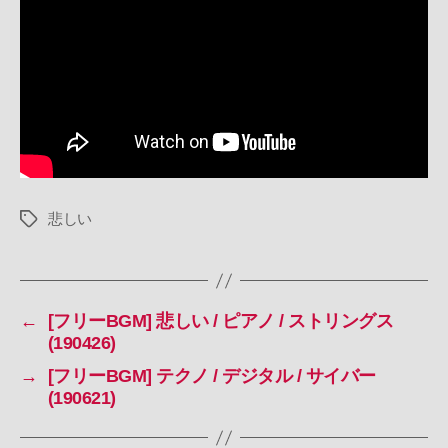
/
憂
鬱
/
雨
(190505)
へ
の
悲しい
タ
グ
←
[フリーBGM] 悲しい / ピアノ / ストリングス
(190426)
→
[フリーBGM] テクノ / デジタル / サイバー
(190621)