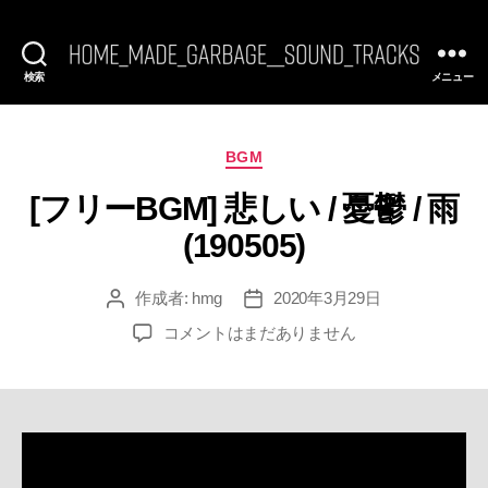
検索
メニュー
[FREE
BGM]
HomeMadeGarbage
SoundTracks
カ
BGM
テ
[フリーBGM] 悲しい / 憂鬱 / 雨
ゴ
リ
(190505)
ー
作成者:
hmg
2020年3月29日
投
投
稿
稿
[フ
コメントはまだありません
者
日
リ
ー
BGM]
悲
し
い