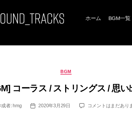
ホーム
BGM一覧
カ
BGM
テ
ゴ
] コーラス / ストリングス / 思い出 
リ
ー
[フ
作成者:
hmg
2020年3月29日
コメントはまだあり
投
リ
稿
ー
日
BGM]