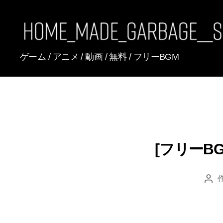
[FREE
ゲーム / アニメ / 動画 / 無料 / フリーBGM
BGM]
HomeMadeGarbage
SoundTracks
[フリーBGM
投
稿
者