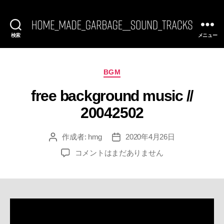
検索
メニュー
[FREE
BGM]
HomeMadeGarbage
SoundTracks
カ
BGM
テ
free background music //
ゴ
リ
20042502
ー
作成者:
hmg
2020年4月26日
投
投
稿
稿
free
コメントはまだありません
者
日
background
music
//
20042502
へ
の