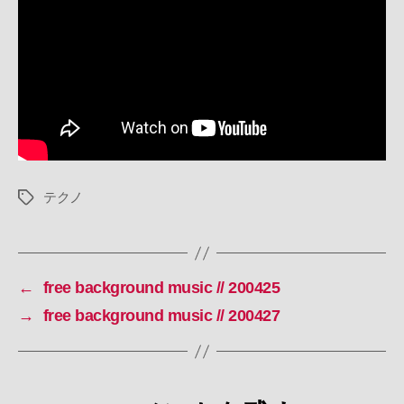
テクノ
タ
グ
←
free background music // 200425
→
free background music // 200427