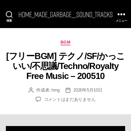
検索
メニュー
[FREE
BGM]
HomeMadeGarbage
SoundTracks
カ
BGM
テ
[フリーBGM] テクノ/SF/かっこ
ゴ
リ
いい/不思議/Techno/Royalty
ー
Free Music – 200510
作成者:
hmg
2020年5月10日
投
投
稿
稿
[フ
コメントはまだありません
者
日
リ
ー
BGM]
テ