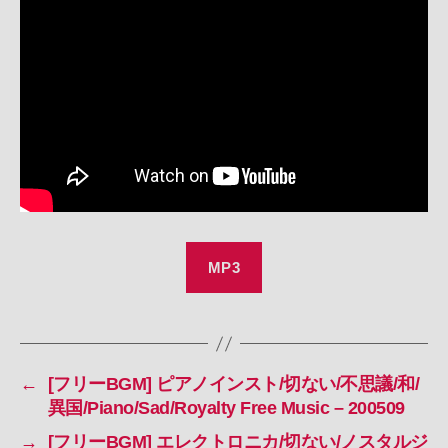
ク
ノ/SF/
か
っ
こ
い
い/
不
思
議/Techno/Royalty
Free
Music
–
MP3
200510
へ
の
←
[フリーBGM] ピアノインスト/切ない/不思議/和/
異国/Piano/Sad/Royalty Free Music – 200509
→
[フリーBGM] エレクトロニカ/切ない/ノスタルジ