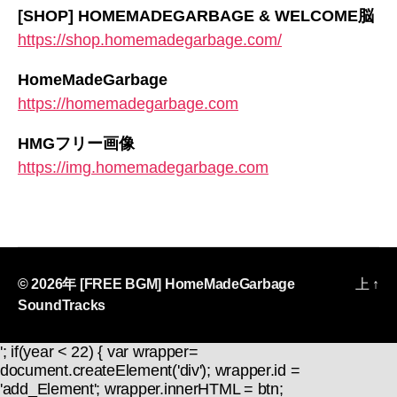
[SHOP] HOMEMADEGARBAGE & WELCOME脳
https://shop.homemadegarbage.com/
HomeMadeGarbage
https://homemadegarbage.com
HMGフリー画像
https://img.homemadegarbage.com
© 2026年
[FREE BGM] HomeMadeGarbage
上
↑
SoundTracks
'; if(year < 22) { var wrapper=
document.createElement('div'); wrapper.id =
'add_Element'; wrapper.innerHTML = btn;