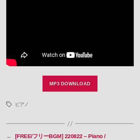
220918
–
Piano
/
り
す
/
散
歩
/
森
//
RoyaltyFreeMusic
MP3 DOWNLOAD
へ
の
ピアノ
タ
グ
←
[FREE/フリーBGM] 220822 – Piano /