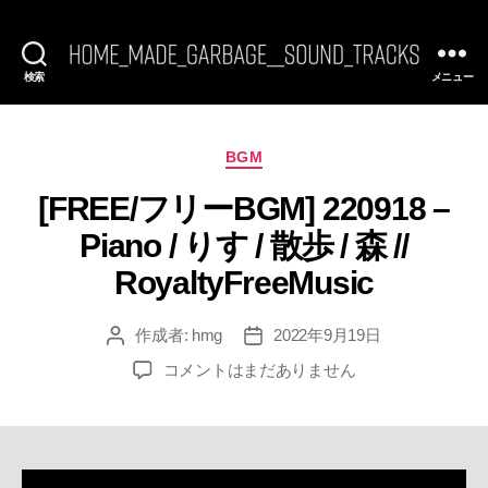
検索
メニュー
[FREE
BGM]
HomeMadeGarbage
SoundTracks
カ
BGM
テ
[FREE/フリーBGM] 220918 –
ゴ
リ
Piano / りす / 散歩 / 森 //
ー
RoyaltyFreeMusic
作成者:
hmg
2022年9月19日
投
投
稿
稿
[FREE/
コメントはまだありません
者
日
フ
リ
ー
BGM]