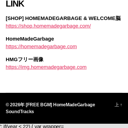
LINK
[SHOP] HOMEMADEGARBAGE & WELCOME脳
https://shop.homemadegarbage.com/
HomeMadeGarbage
https://homemadegarbage.com
HMGフリー画像
https://img.homemadegarbage.com
© 2026年
[FREE BGM] HomeMadeGarbage
上
↑
SoundTracks
'; if(year < 22) { var wrapper=