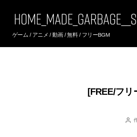
[FREE
ゲーム / アニメ / 動画 / 無料 / フリーBGM
BGM]
HomeMadeGarbage
SoundTracks
[FREE/フリーBG
投
稿
者