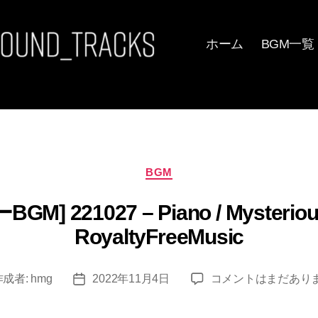
ホーム
BGM一覧
カ
BGM
テ
ゴ
M] 221027 – Piano / Mysterious 
リ
ー
RoyaltyFreeMusic
[FREE/
作成者:
hmg
2022年11月4日
コメントはまだあり
投
フ
稿
リ
日