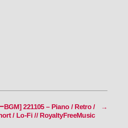
GM] 221105 – Piano / Retro /
→
hort / Lo-Fi // RoyaltyFreeMusic