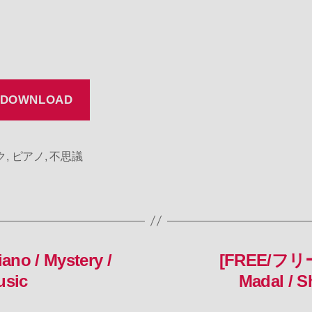
 DOWNLOAD
ク
,
ピアノ
,
不思議
o / Mystery /
[FREE/フリーB
usic
Madal / S