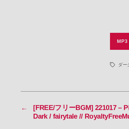
MP3
ダー
タ
グ
←
[FREE/フリーBGM] 221017 – Pian
Dark / fairytale // RoyaltyFreeM