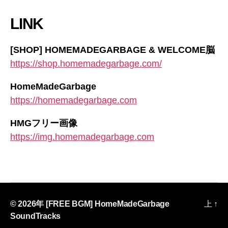
LINK
[SHOP] HOMEMADEGARBAGE & WELCOME脳
https://shop.homemadegarbage.com/
HomeMadeGarbage
https://homemadegarbage.com
HMGフリー画像
https://img.homemadegarbage.com
© 2026年
[FREE BGM] HomeMadeGarbage
上
↑
SoundTracks