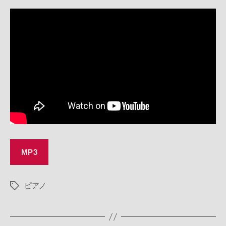
BGM]
230719
–
Piano
/
Waltz
/
Retro
/
Nostalgic
/
Merry
Go
Round
MP3
/
Game
/
ピアノ
タ
Anime
グ
/
Video