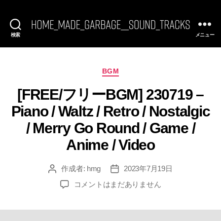
検索
メニュー
[FREE
BGM]
HomeMadeGarbage
SoundTracks
カ
BGM
テ
[FREE/フリーBGM] 230719 –
ゴ
リ
Piano / Waltz / Retro / Nostalgic
ー
/ Merry Go Round / Game /
Anime / Video
作成者:
hmg
2023年7月19日
投
投
稿
稿
[FREE/
コメントはまだありません
者
日
フ
リ
ー