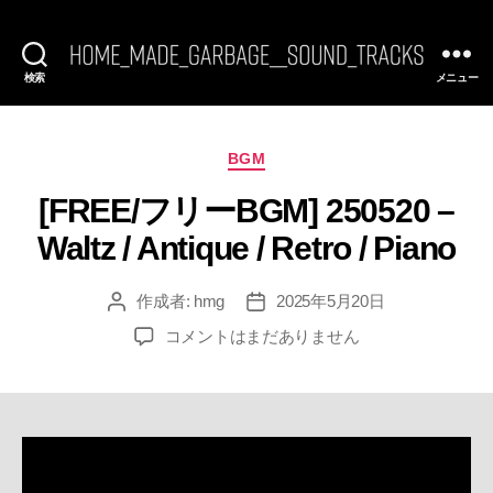
検索
メニュー
[FREE
BGM]
HomeMadeGarbage
SoundTracks
カ
BGM
テ
[FREE/フリーBGM] 250520 –
ゴ
リ
Waltz / Antique / Retro / Piano
ー
作成者:
hmg
2025年5月20日
投
投
稿
稿
[FREE/
コメントはまだありません
者
日
フ
リ
ー
BGM]
250520
–