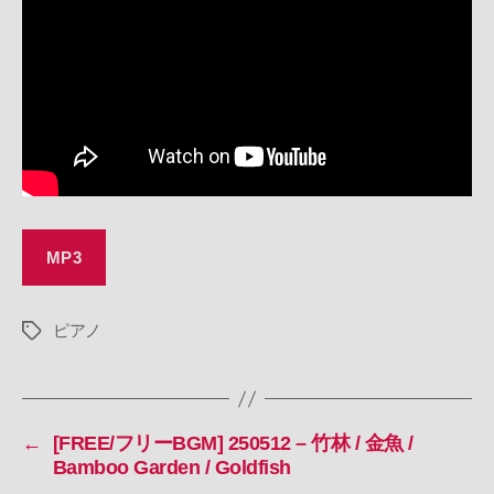
Waltz
/
Antique
/
Retro
/
Piano
へ
の
MP3
ピアノ
タ
グ
←
[FREE/フリーBGM] 250512 – 竹林 / 金魚 /
Bamboo Garden / Goldfish