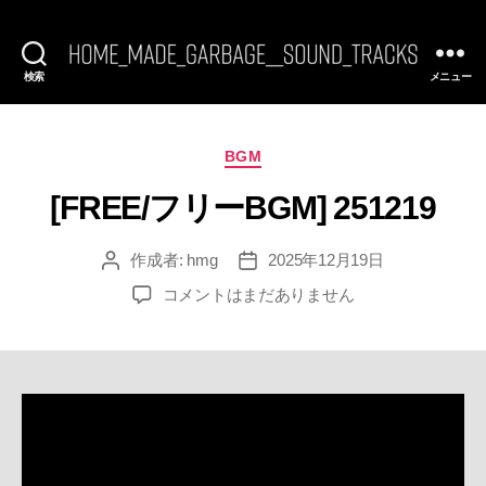
検索
メニュー
[FREE
BGM]
HomeMadeGarbage
SoundTracks
カ
BGM
テ
[FREE/フリーBGM] 251219
ゴ
リ
ー
作成者:
hmg
2025年12月19日
投
投
稿
稿
[FREE/
コメントはまだありません
者
日
フ
リ
ー
BGM]
251219
へ
の