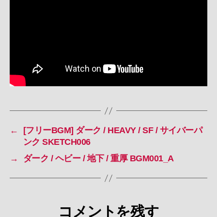
/
ワ
ル
ツ
/
ピ
ア
ノ
SKETCH007
へ
の
←
[フリーBGM] ダーク / HEAVY / SF / サイバーパ
ンク SKETCH006
→
ダーク / ヘビー / 地下 / 重厚 BGM001_A
コメントを残す