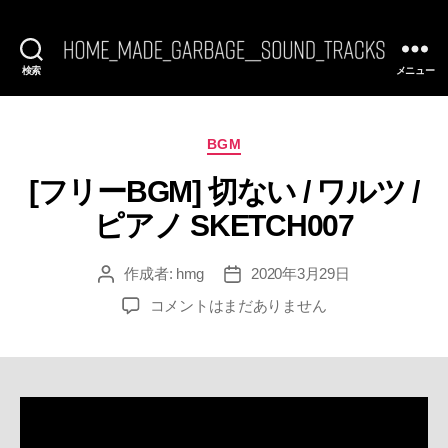
検索
メニュー
[FREE
BGM]
HomeMadeGarbage
SoundTracks
カ
BGM
テ
[フリーBGM] 切ない / ワルツ /
ゴ
リ
ピアノ SKETCH007
ー
作成者:
hmg
2020年3月29日
投
投
稿
稿
[フ
コメントはまだありません
者
日
リ
ー
BGM]
切
な
い