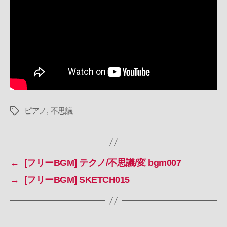
ノ
ス
タ
ル
ジ
ッ
ク/
不
思
議/bgm001
ピアノ
,
不思議
タ
へ
グ
の
←
[フリーBGM] テクノ/不思議/変 bgm007
→
[フリーBGM] SKETCH015