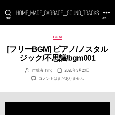
検索
メニュー
[FREE
BGM]
HomeMadeGarbage
SoundTracks
カ
BGM
テ
[フリーBGM] ピアノ/ノスタル
ゴ
リ
ジック/不思議/bgm001
ー
作成者:
hmg
2020年3月29日
投
投
稿
稿
[フ
コメントはまだありません
者
日
リ
ー
BGM]
ピ
ア
ノ/