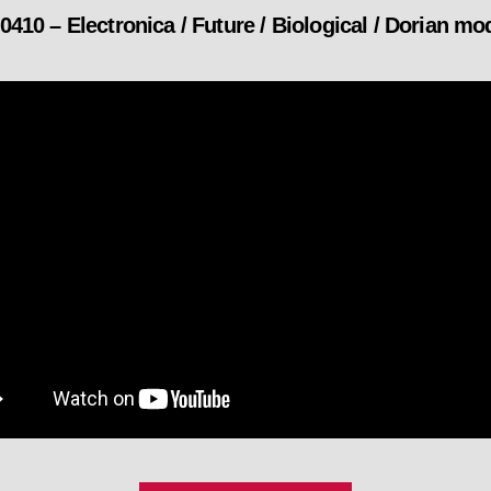
 – Electronica / Future / Biological / Dorian mod
カ
テ
ゴ
リ
ー