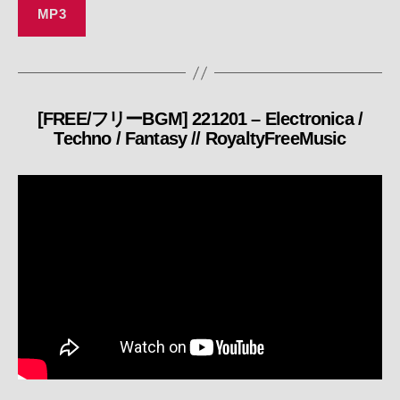
MP3
[FREE/フリーBGM] 221201 – Electronica /
カ
Techno / Fantasy // RoyaltyFreeMusic
テ
ゴ
リ
ー