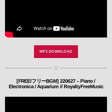
MP3 DOWNLOAD
[FREE/フリーBGM] 220627 – Piano /
カ
Electronica / Aquarium // RoyaltyFreeMusic
テ
ゴ
リ
ー