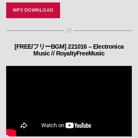
MP3 DOWNLOAD
[FREE/フリーBGM] 221016 – Electronica
カ
Music // RoyaltyFreeMusic
テ
ゴ
リ
ー