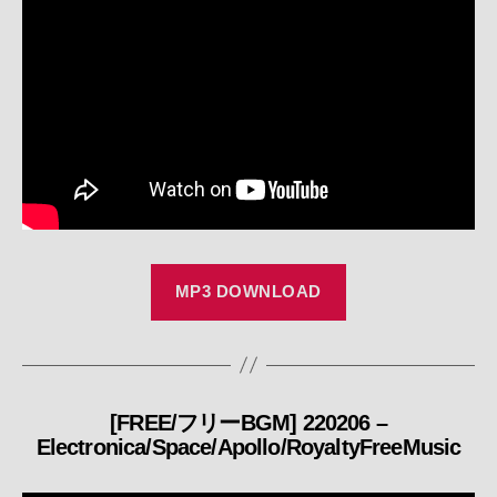
MP3 DOWNLOAD
[FREE/フリーBGM] 220206 –
カ
Electronica/Space/Apollo/RoyaltyFreeMusic
テ
ゴ
リ