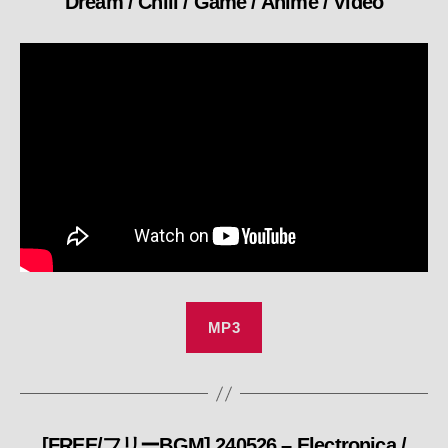
Dream / Chill / Game / Anime / Video
テ
ゴ
リ
ー
MP3
[FREE/フリーBGM] 240526 – Electronica /
カ