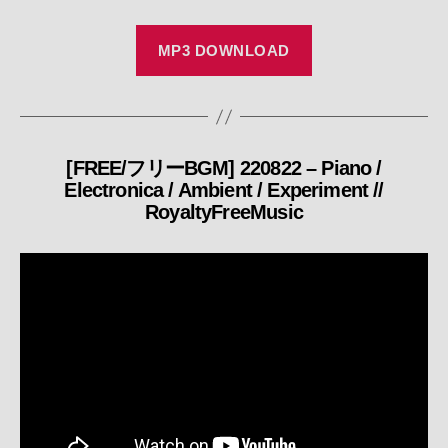
MP3 DOWNLOAD
[FREE/フリーBGM] 220822 – Piano /
カ
Electronica / Ambient / Experiment //
テ
RoyaltyFreeMusic
ゴ
リ
ー