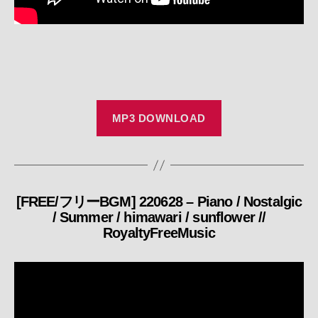
MP3 DOWNLOAD
[FREE/フリーBGM] 220628 – Piano / Nostalgic
カ
/ Summer / himawari / sunflower //
テ
RoyaltyFreeMusic
ゴ
リ
ー