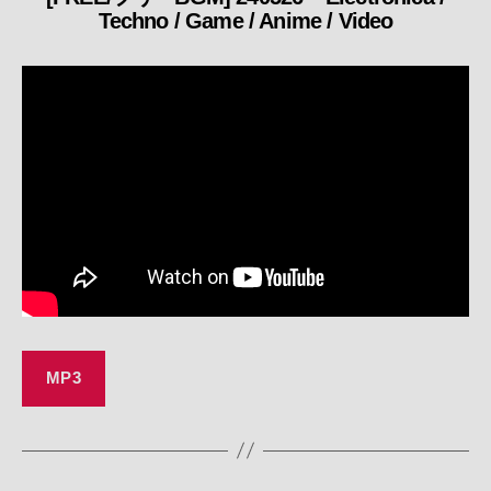
Techno / Game / Anime / Video
テ
ゴ
リ
ー
MP3