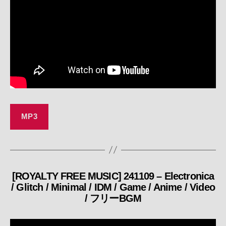
MP3
[ROYALTY FREE MUSIC] 241109 – Electronica
カ
/ Glitch / Minimal / IDM / Game / Anime / Video
テ
/ フリーBGM
ゴ
リ
ー