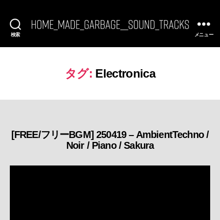
検索
メニュー
[FREE
BGM]
HomeMadeGarbage
SoundTracks
タグ:
Electronica
[FREE/フリーBGM] 250419 – AmbientTechno /
カ
Noir / Piano / Sakura
テ
ゴ
リ
ー