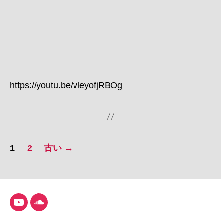
https://youtu.be/vleyofjRBOg
投
1
2
古い
→
稿
の
ペ
YouTube
SoundCloud
ー