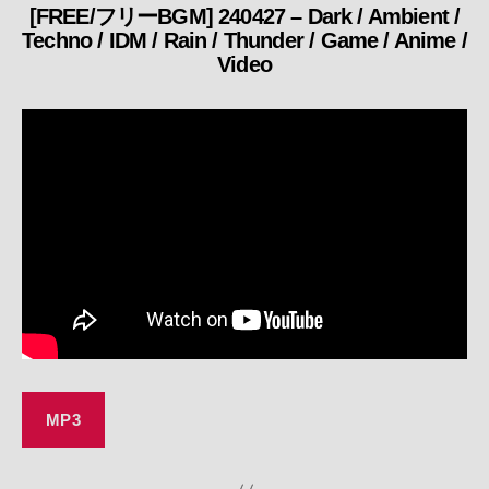
[FREE/フリーBGM] 240427 – Dark / Ambient /
カ
Techno / IDM / Rain / Thunder / Game / Anime /
テ
Video
ゴ
リ
ー
MP3