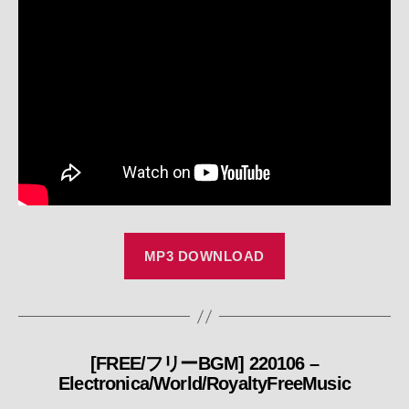
ー
MP3 DOWNLOAD
[FREE/フリーBGM] 220106 –
カ
Electronica/World/RoyaltyFreeMusic
テ
ゴ