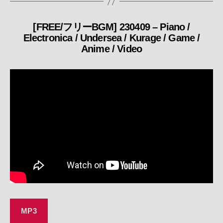
[FREE/フリーBGM] 230409 – Piano /
カ
Electronica / Undersea / Kurage / Game /
テ
Anime / Video
ゴ
リ
ー
MP3