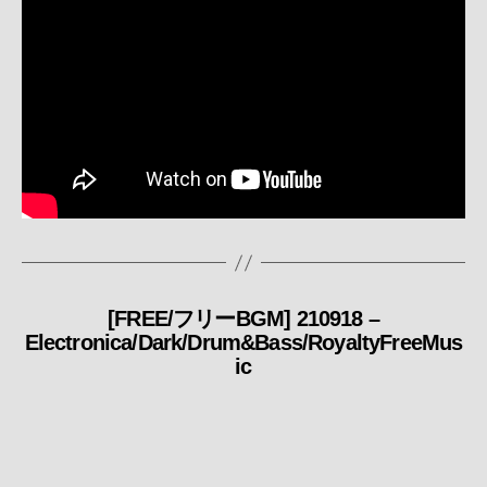
[FREE/フリーBGM] 210918 –
カ
Electronica/Dark/Drum&Bass/RoyaltyFreeMus
テ
ic
ゴ
リ
ー