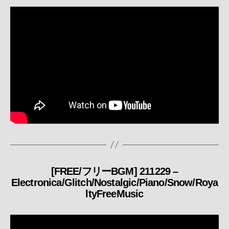
リ
ー
[FREE/フリーBGM] 211229 –
カ
Electronica/Glitch/Nostalgic/Piano/Snow/Roya
テ
ltyFreeMusic
ゴ
リ
ー