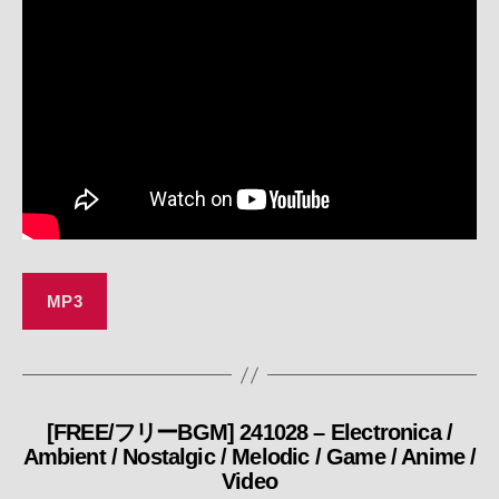
MP3
[FREE/フリーBGM] 241028 – Electronica /
カ
Ambient / Nostalgic / Melodic / Game / Anime /
テ
Video
ゴ