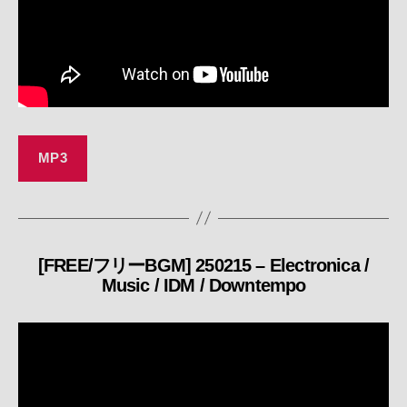
MP3
[FREE/フリーBGM] 250215 – Electronica /
カ
Music / IDM / Downtempo
テ
ゴ
リ
ー