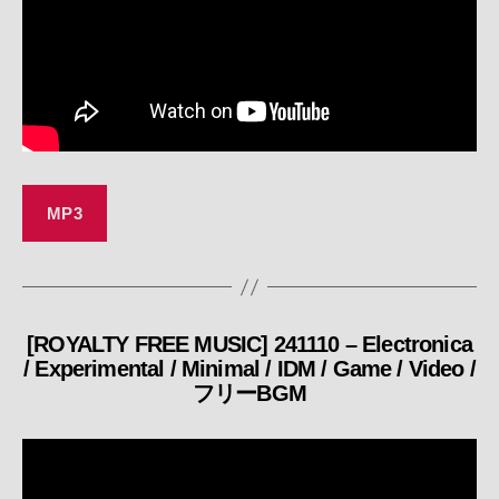
MP3
[ROYALTY FREE MUSIC] 241110 – Electronica
カ
/ Experimental / Minimal / IDM / Game / Video /
テ
フリーBGM
ゴ
リ
ー