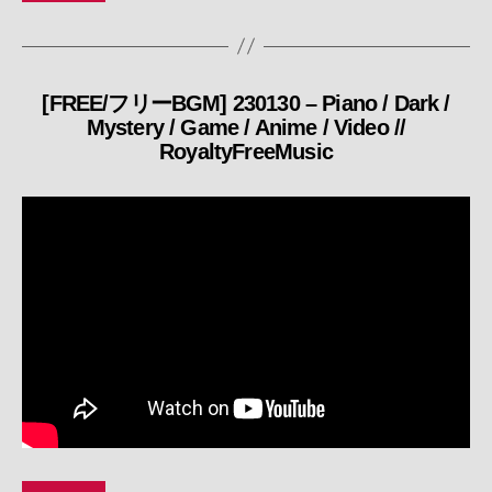
[FREE/フリーBGM] 230130 – Piano / Dark /
カ
Mystery / Game / Anime / Video //
テ
RoyaltyFreeMusic
ゴ
リ
ー