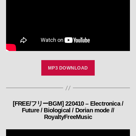
MP3 DOWNLOAD
[FREE/フリーBGM] 220410 – Electronica /
カ
Future / Biological / Dorian mode //
テ
RoyaltyFreeMusic
ゴ
リ
ー