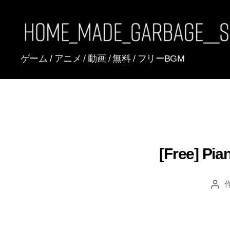
[FREE
ゲーム / アニメ / 動画 / 無料 / フリーBGM
BGM]
HomeMadeGarbage
SoundTracks
[Free] 
投
稿
者