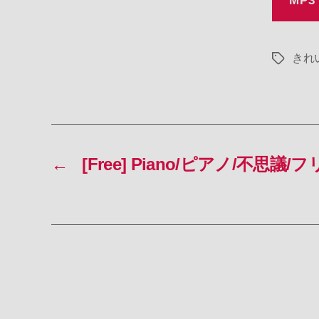
MP3
きれ
タ
グ
←
[Free] Piano/ピアノ/不思議/フリ