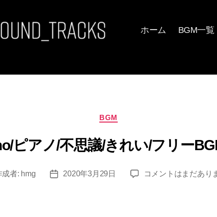
ホーム
BGM一覧
カ
BGM
テ
ゴ
Piano/ピアノ/不思議/きれい/フリーBGM 
リ
ー
[Free]
作成者:
hmg
2020年3月29日
コメントはまだあり
投
Piano/
稿
ピ
日
ア