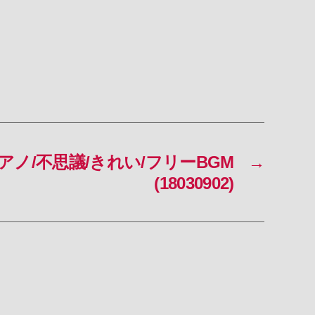
no/ピアノ/不思議/きれい/フリーBGM
→
(18030902)