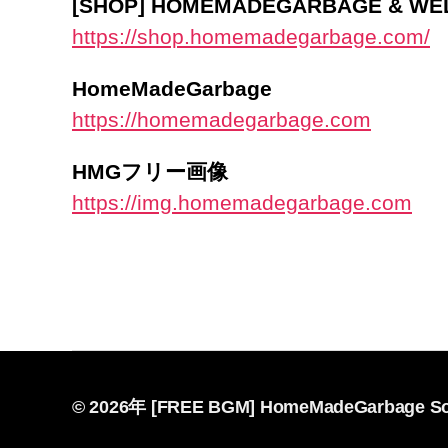
[SHOP] HOMEMADEGARBAGE & W
https://shop.homemadegarbage.com/
HomeMadeGarbage
https://homemadegarbage.com
HMGフリー画像
https://img.homemadegarbage.com
© 2026年
[FREE BGM] HomeMadeGarbage So