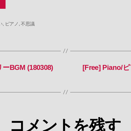
い
,
ピアノ
,
不思議
ーBGM (180308)
[Free] Pia
コメントを残す