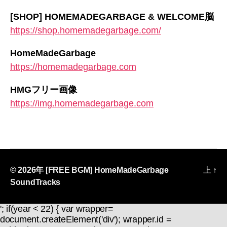
[SHOP] HOMEMADEGARBAGE & WELCOME脳
https://shop.homemadegarbage.com/
HomeMadeGarbage
https://homemadegarbage.com
HMGフリー画像
https://img.homemadegarbage.com
© 2026年
[FREE BGM] HomeMadeGarbage
上
↑
SoundTracks
'; if(year < 22) { var wrapper=
document.createElement('div'); wrapper.id =