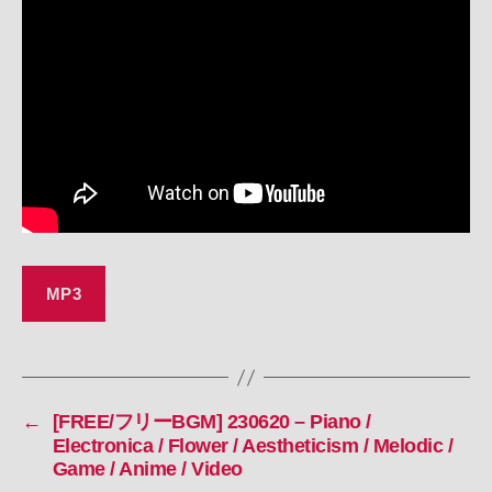
230622
–
Dark
Japan
Ambient
/
ホ
ラ
ー
/
怪
談
/
MP3
水
/
Game
/
Anime
←
[FREE/フリーBGM] 230620 – Piano /
/
Electronica / Flower / Aestheticism / Melodic /
Video
Game / Anime / Video
へ