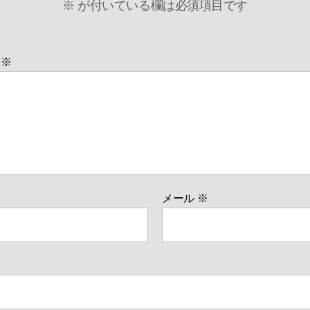
※
が付いている欄は必須項目です
ト
※
メール
※