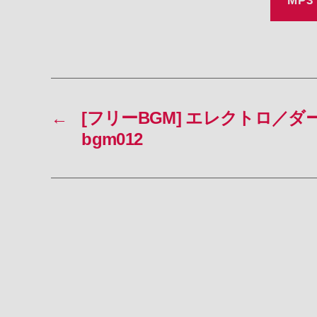
MP3
←
[フリーBGM] エレクトロ／ダー
bgm012