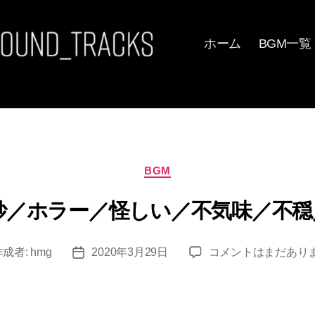
ホーム
BGM一覧
カ
BGM
テ
ゴ
奇妙／ホラー／怪しい／不気味／不穏／
リ
ー
[フ
作成者:
hmg
2020年3月29日
コメントはまだあり
投
リ
稿
ー
日
BGM]