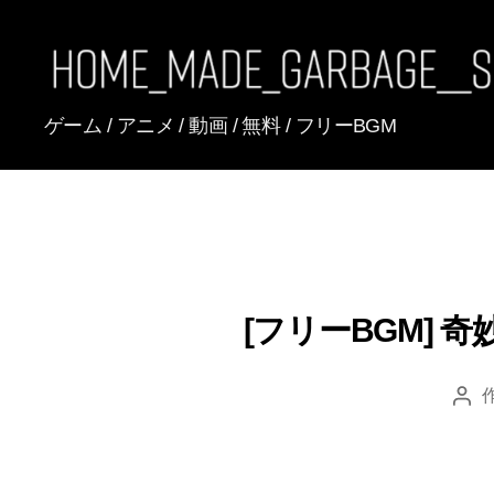
[FREE
ゲーム / アニメ / 動画 / 無料 / フリーBGM
BGM]
HomeMadeGarbage
SoundTracks
[フリーBGM] 
投
稿
者