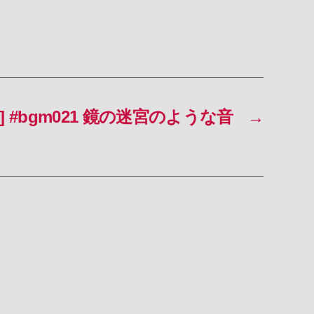
] #bgm021 鏡の迷宮のような音
→