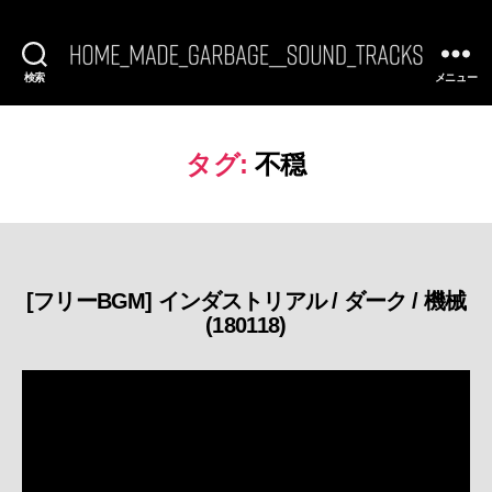
検索
メニュー
[FREE
BGM]
HomeMadeGarbage
SoundTracks
タグ:
不穏
[フリーBGM] インダストリアル / ダーク / 機械
カ
(180118)
テ
ゴ
リ
ー