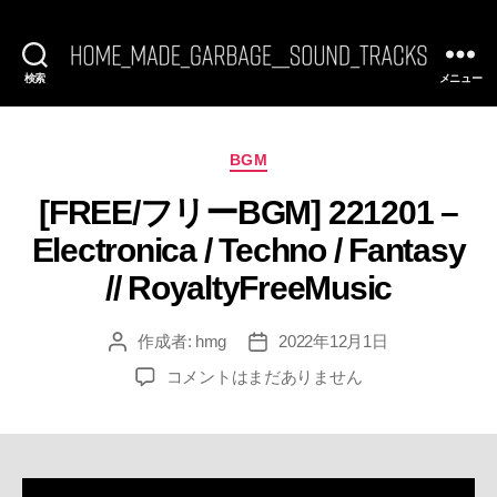
検索
メニュー
[FREE
BGM]
HomeMadeGarbage
SoundTracks
カ
BGM
テ
[FREE/フリーBGM] 221201 –
ゴ
リ
Electronica / Techno / Fantasy
ー
// RoyaltyFreeMusic
作成者:
hmg
2022年12月1日
投
投
稿
稿
[FREE/
コメントはまだありません
者
日
フ
リ
ー
BGM]