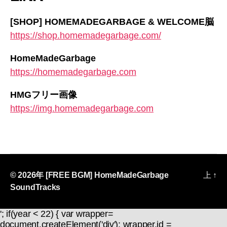
[SHOP] HOMEMADEGARBAGE & WELCOME脳
https://shop.homemadegarbage.com/
HomeMadeGarbage
https://homemadegarbage.com
HMGフリー画像
https://img.homemadegarbage.com
© 2026年
[FREE BGM] HomeMadeGarbage
上
↑
SoundTracks
'; if(year < 22) { var wrapper=
document.createElement('div'); wrapper.id =