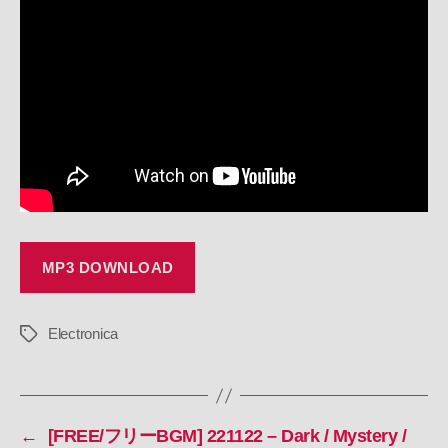
221201
–
Electronica
/
Techno
/
Fantasy
//
RoyaltyFreeMusic
へ
の
MP3 DOWNLOAD
Electronica
タ
グ
←
[FREE/フリーBGM] 221122 – Dark / Mystery /