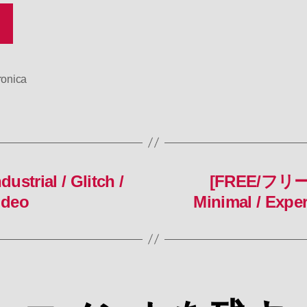
ronica
trial / Glitch /
[FREE/フリーBG
ideo
Minimal / Expe