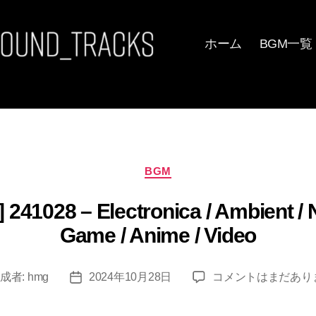
ホーム
BGM一覧
カ
BGM
テ
ゴ
028 – Electronica / Ambient / Nos
リ
ー
Game / Anime / Video
[FREE/
成者:
hmg
2024年10月28日
コメントはまだあり
投
フ
稿
リ
日