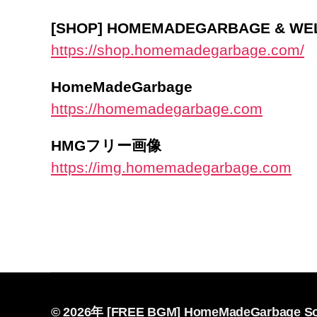
[SHOP] HOMEMADEGARBAGE & W
https://shop.homemadegarbage.com/
HomeMadeGarbage
https://homemadegarbage.com
HMGフリー画像
https://img.homemadegarbage.com
© 2026年
[FREE BGM] HomeMadeGarbage So