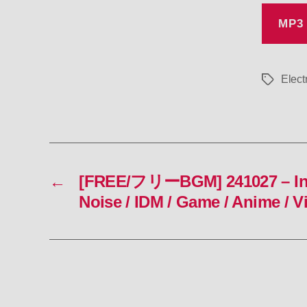
MP3
Elect
タ
グ
←
[FREE/フリーBGM] 241027 – Indus
Noise / IDM / Game / Anime / V