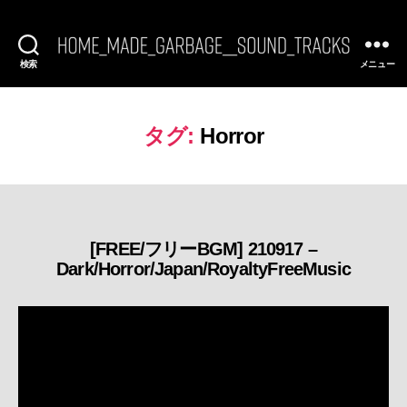
検索
メニュー
[FREE
BGM]
HomeMadeGarbage
SoundTracks
タグ:
Horror
[FREE/フリーBGM] 210917 –
カ
Dark/Horror/Japan/RoyaltyFreeMusic
テ
ゴ
リ
ー