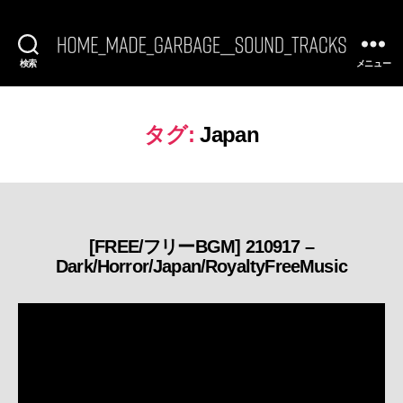
検索
メニュー
[FREE
BGM]
HomeMadeGarbage
SoundTracks
タグ:
Japan
[FREE/フリーBGM] 210917 –
カ
Dark/Horror/Japan/RoyaltyFreeMusic
テ
ゴ
リ
ー