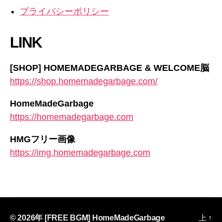
プライバシーポリシー
LINK
[SHOP] HOMEMADEGARBAGE & WELCOME脳
https://shop.homemadegarbage.com/
HomeMadeGarbage
https://homemadegarbage.com
HMGフリー画像
https://img.homemadegarbage.com
© 2026年
[FREE BGM] HomeMadeGarbage
上
↑