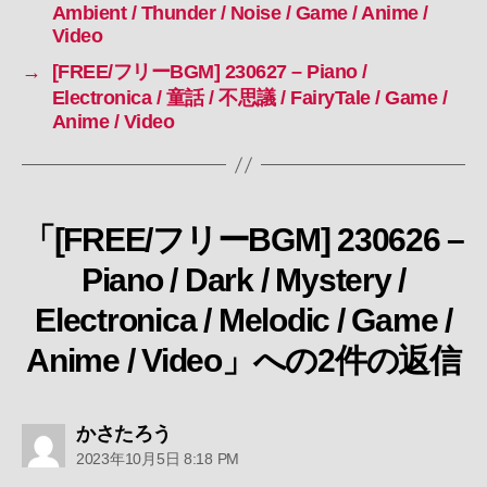
Ambient / Thunder / Noise / Game / Anime /
Video
→
[FREE/フリーBGM] 230627 – Piano /
Electronica / 童話 / 不思議 / FairyTale / Game /
Anime / Video
「[FREE/フリーBGM] 230626 –
Piano / Dark / Mystery /
Electronica / Melodic / Game /
Anime / Video」への2件の返信
の
かさたろう
発
2023年10月5日 8:18 PM
言: