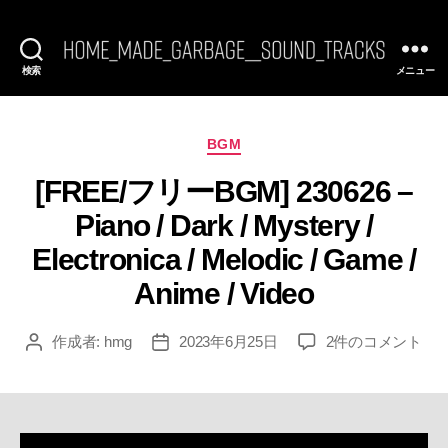
検索
メニュー
[FREE
BGM]
HomeMadeGarbage
SoundTracks
カ
BGM
テ
[FREE/フリーBGM] 230626 –
ゴ
リ
Piano / Dark / Mystery /
ー
Electronica / Melodic / Game /
Anime / Video
[FREE/
作成者:
hmg
2023年6月25日
2件のコメント
投
投
フ
稿
稿
リ
者
日
ー
BGM]