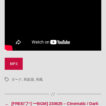
230626
–
Piano
/
Dark
/
Mystery
/
Electronica
/
Melodic
/
Game
MP3
/
Anime
/
ダーク
,
和楽器
,
和風
タ
Video
グ
へ
の
←
[FREE/フリーBGM] 230625 – Cinematic / Dark