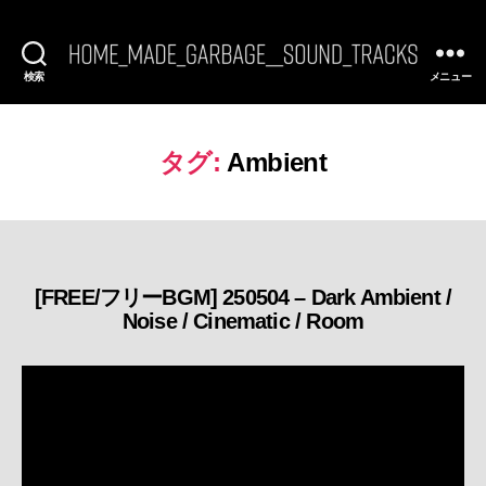
検索
メニュー
[FREE
BGM]
HomeMadeGarbage
SoundTracks
タグ:
Ambient
[FREE/フリーBGM] 250504 – Dark Ambient /
カ
Noise / Cinematic / Room
テ
ゴ
リ
ー