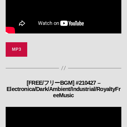
MP3
[FREE/フリーBGM] #210427 –
カ
Electronica/Dark/Ambient/Industrial/RoyaltyFr
テ
eeMusic
ゴ
リ
ー