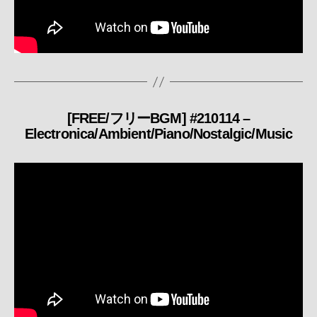
[FREE/フリーBGM] #210114 –
カ
Electronica/Ambient/Piano/Nostalgic/Music
テ
ゴ
リ
ー