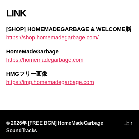
LINK
[SHOP] HOMEMADEGARBAGE & WELCOME脳
https://shop.homemadegarbage.com/
HomeMadeGarbage
https://homemadegarbage.com
HMGフリー画像
https://img.homemadegarbage.com
© 2026年
[FREE BGM] HomeMadeGarbage
上
↑
SoundTracks