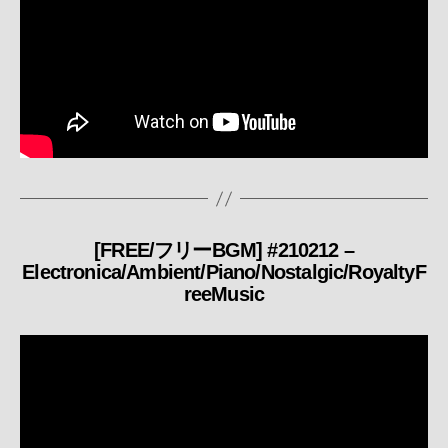
[FREE/フリーBGM] #210212 –
カ
Electronica/Ambient/Piano/Nostalgic/RoyaltyF
テ
reeMusic
ゴ
リ
ー