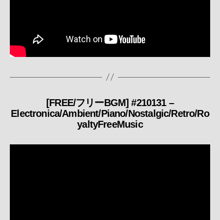
[FREE/フリーBGM] #210131 –
カ
Electronica/Ambient/Piano/Nostalgic/Retro/Ro
テ
yaltyFreeMusic
ゴ
リ
ー