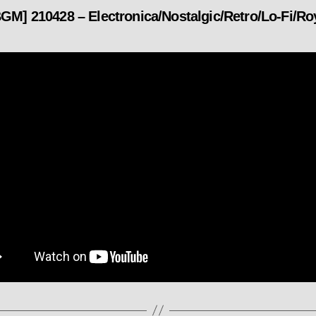
 210428 – Electronica/Nostalgic/Retro/Lo-Fi/Ro
カ
テ
ゴ
リ
ー