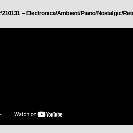
131 – Electronica/Ambient/Piano/Nostalgic/Ret
カ
テ
ゴ
リ
ー