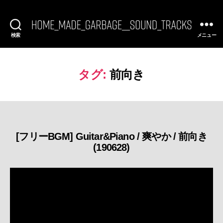
検索
メニュー
[FREE
BGM]
HomeMadeGarbage
SoundTracks
タグ:
前向き
[フリーBGM] Guitar&Piano / 爽やか / 前向き
カ
(190628)
テ
ゴ
リ
ー