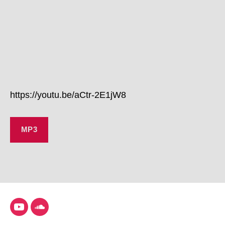
https://youtu.be/aCtr-2E1jW8
MP3
YouTube
SoundCloud