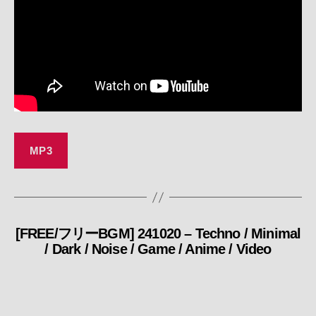
MP3
[FREE/フリーBGM] 241020 – Techno / Minimal
カ
/ Dark / Noise / Game / Anime / Video
テ
ゴ
リ
ー