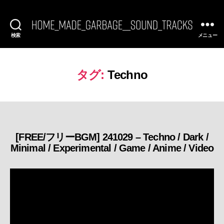
検索
メニュー
[FREE
BGM]
HomeMadeGarbage
SoundTracks
タグ:
Techno
[FREE/フリーBGM] 241029 – Techno / Dark /
カ
Minimal / Experimental / Game / Anime / Video
テ
ゴ
リ
ー