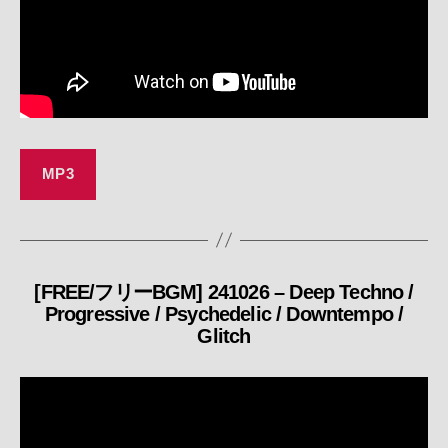
MP3
[FREE/フリーBGM] 241026 – Deep Techno /
カ
Progressive / Psychedelic / Downtempo /
テ
Glitch
ゴ
リ
ー