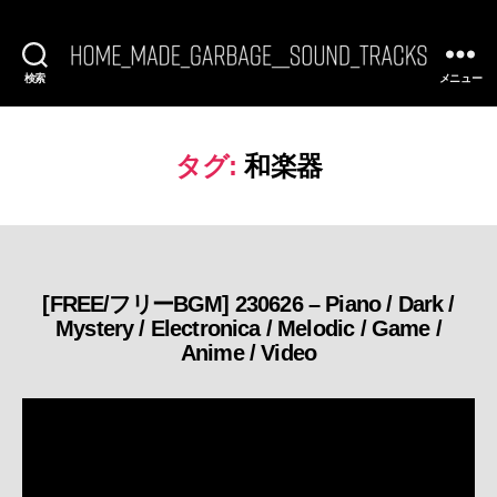
検索
メニュー
[FREE
BGM]
HomeMadeGarbage
SoundTracks
タグ:
和楽器
[FREE/フリーBGM] 230626 – Piano / Dark /
カ
Mystery / Electronica / Melodic / Game /
テ
Anime / Video
ゴ
リ
ー