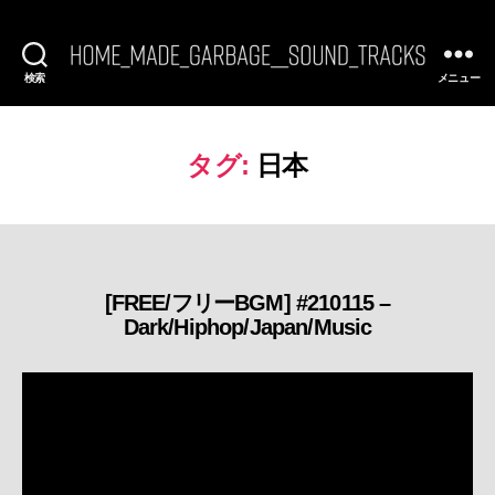
検索
メニュー
[FREE
BGM]
HomeMadeGarbage
SoundTracks
タグ:
日本
[FREE/フリーBGM] #210115 –
カ
Dark/Hiphop/Japan/Music
テ
ゴ
リ
ー