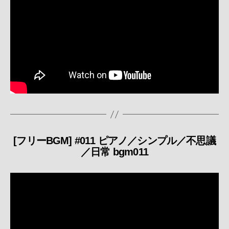
[フリーBGM] #011 ピアノ／シンプル／不思議
カ
／日常 bgm011
テ
ゴ
リ
ー