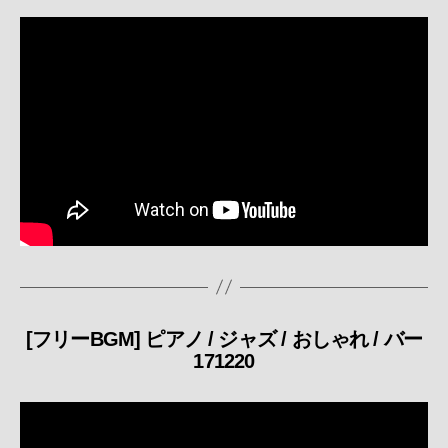
リ
ー
[フリーBGM] ピアノ / ジャズ / おしゃれ / バー
カ
171220
テ
ゴ
リ
ー