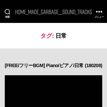
検索
メニュー
[FREE
BGM]
HomeMadeGarbage
SoundTracks
タグ:
日常
[FREE/フリーBGM] Piano/ピアノ/日常 (180208)
カ
テ
ゴ
リ
ー