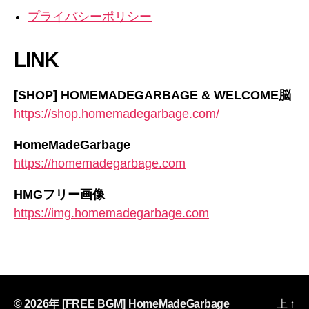
プライバシーポリシー
LINK
[SHOP] HOMEMADEGARBAGE & WELCOME脳
https://shop.homemadegarbage.com/
HomeMadeGarbage
https://homemadegarbage.com
HMGフリー画像
https://img.homemadegarbage.com
© 2026年
[FREE BGM] HomeMadeGarbage
上
↑