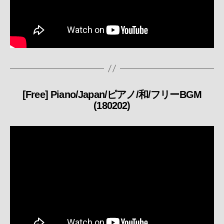
[Free] Piano/Japan/ピアノ/和/フリーBGM
カ
(180202)
テ
ゴ
リ
ー